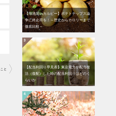
【湖池屋vsカルビー】ポテトチップス論
争に終止符を！～歴史からカロリーまで
徹底比較～
【配当利回り早見表】東京電力が配当復
たこと
活（復配）した時の配当利回りはどのく
らいか