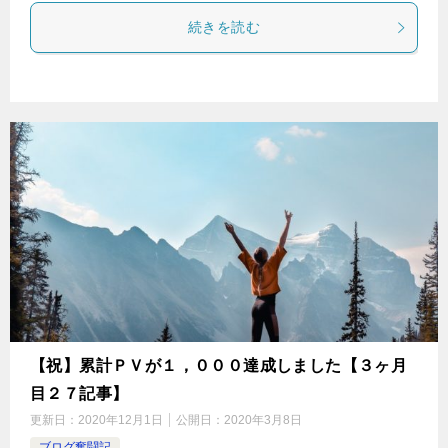
続きを読む
【祝】累計ＰＶが１，０００達成しました【３ヶ月
目２７記事】
更新日：
2020年12月1日
公開日：
2020年3月8日
ブログ奮闘記