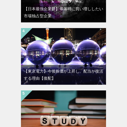
【日本最強企業群】暴落時に買い増ししたい
市場独占型企業
【東京電力】今後株価が上昇し、配当が復活
する理由【復配】