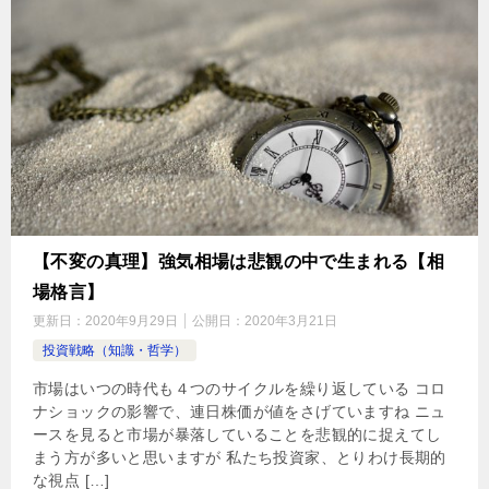
【不変の真理】強気相場は悲観の中で生まれる【相
場格言】
更新日：
2020年9月29日
公開日：
2020年3月21日
投資戦略（知識・哲学）
市場はいつの時代も４つのサイクルを繰り返している コロ
ナショックの影響で、連日株価が値をさげていますね ニュ
ースを見ると市場が暴落していることを悲観的に捉えてし
まう方が多いと思いますが 私たち投資家、とりわけ長期的
な視点 […]