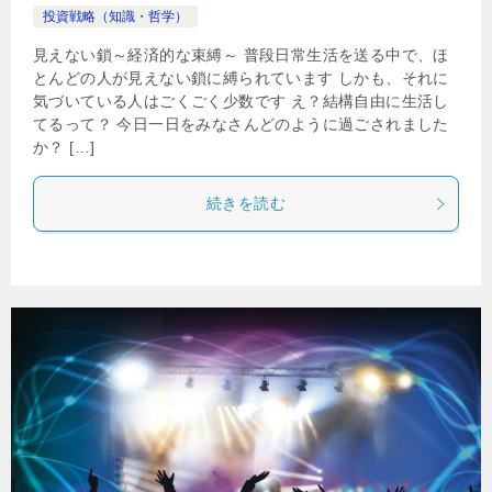
投資戦略（知識・哲学）
見えない鎖～経済的な束縛～ 普段日常生活を送る中で、ほ
とんどの人が見えない鎖に縛られています しかも、それに
気づいている人はごくごく少数です え？結構自由に生活し
てるって？ 今日一日をみなさんどのように過ごされました
か？ […]
続きを読む