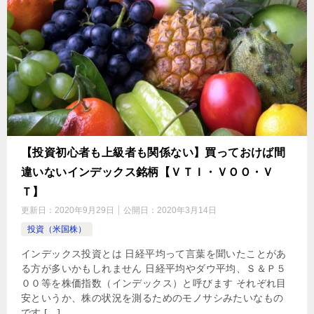
【投資初心者も上級者も関係ない】買っておけば間
違いないインデックス銘柄【ＶＴＩ・ＶＯＯ・Ｖ
Ｔ】
更新日：
2020年9月29日
公開日：
2020年3月14日
投資（米国株）
インデックス投資とは 日経平均って言葉を聞いたことがあ
る方が多いかもしれません 日経平均やダウ平均、Ｓ＆Ｐ５
００等を株価指数（インデックス）と呼びます それぞれ目
安というか、株の状況を測るためのモノサシみたいなもの
です […]