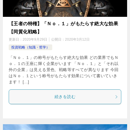
【王者の特権】「Ｎｏ．１」がもたらす絶大な効果
【同質化戦略】
更新日：
2020年9月29日
公開日：
2020年3月12日
投資戦略（知識・哲学）
「Ｎｏ．１」の称号がもたらす絶大な効果 どの業界でもＮ
ｏ．１の王座に輝く企業がいます 「Ｎｏ．１」と「それ以
外の企業」は見える景色、戦略等すべてが異なります 今回
はＮｏ．１という称号がもたらす効果について書いていき
ます！ […]
続きを読む