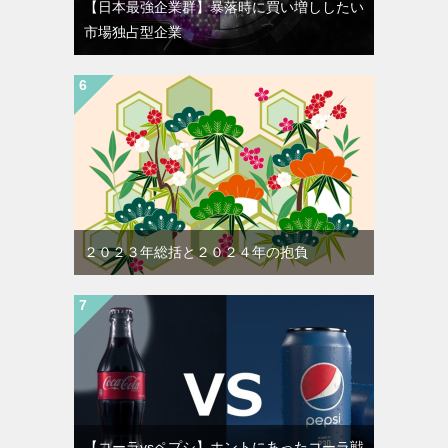
【日本最強企業群】暴落時に買い増ししたい
市場独占型企業
２０２３年総括と２０２４年の抱負
【コーラvsペプシ】ホントにあったコーラ戦