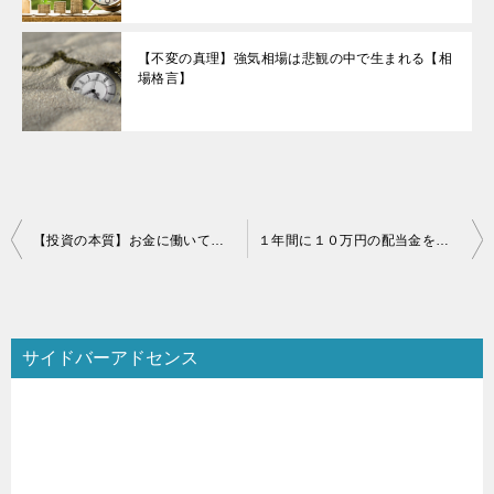
【不変の真理】強気相場は悲観の中で生まれる【相
場格言】
投
【投資の本質】お金に働いてもらうという考え方【世界中の企業に就職しよう】
１年間に１０万円の配当金を目指す場合、いくら必要か
稿
ナ
ビ
サイドバーアドセンス
ゲ
ー
シ
ョ