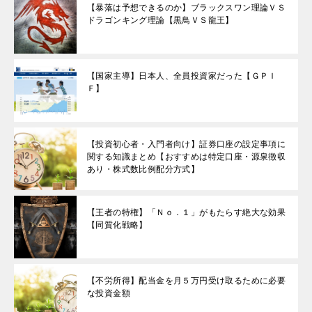
【暴落は予想できるのか】ブラックスワン理論ＶＳ
ドラゴンキング理論【黒鳥ＶＳ龍王】
【国家主導】日本人、全員投資家だった【ＧＰＩ
Ｆ】
【投資初心者・入門者向け】証券口座の設定事項に
関する知識まとめ【おすすめは特定口座・源泉徴収
あり・株式数比例配分方式】
【王者の特権】「Ｎｏ．１」がもたらす絶大な効果
【同質化戦略】
【不労所得】配当金を月５万円受け取るために必要
な投資金額