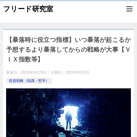
フリード研究室
【暴落時に役立つ指標】いつ暴落が起こるか
予想するより暴落してからの戦略が大事【Ｖ
ＩＸ指数等】
更新日：
2020年9月29日
公開日：
2020年5月3日
投資戦略（知識・哲学）